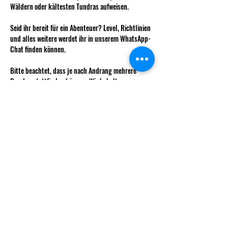
Wäldern oder kältesten Tundras aufweisen.
Seid ihr bereit für ein Abenteuer? Level, Richtlinien 
und alles weitere werdet ihr in unserem WhatsApp-
Chat finden können.
Bitte beachtet, dass je nach Andrang mehrere 
Runden stattfinden können. Wir behalten uns vor 
euch diesen zuzuweisen um möglichst 
ausgeglichene Teams zu haben.
Anmeldung