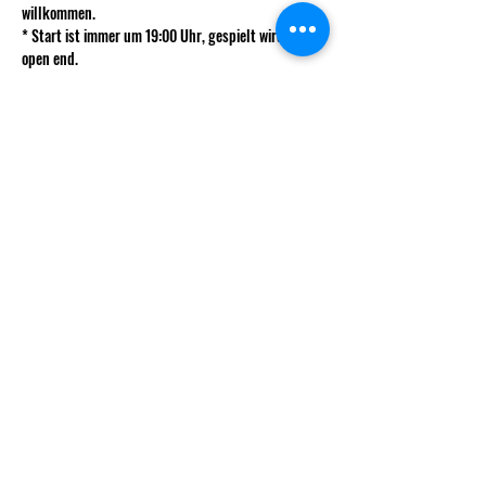
willkommen.
* Start ist immer um 19:00 Uhr, gespielt wird bis 
open end.
* Perfekt, um Neues auszuprobieren, alte Favoriten 
zu spielen und gemeinsam Spass zu haben.
Mehr anzeigen
info@decksndice.ch
Vorstand
Gründungsmitglieder
Statuten
© 2025 Decks & Dice.