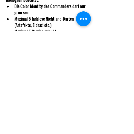
Die Color Identity des Commanders darf nur 
grün sein
Maximal 5 farblose Nichtland-Karten 
(Artefakte, Eldrazi etc.)
Maximal 5 Proxies erlaubt
Ansonsten gelten die üblichen Commander Regeln. 
Es gilt die Banlist seit 23.09.2024.
Mehr anzeigen