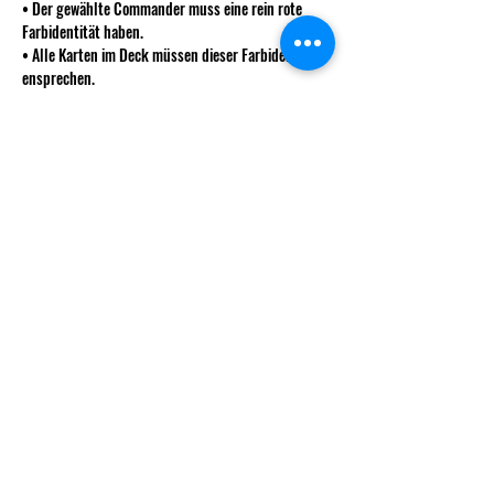
• Der gewählte Commander muss eine rein rote 
Farbidentität haben.
• Alle Karten im Deck müssen dieser Farbidentität 
ensprechen.
• Es gelten die offiziellen Regeln und Banlist von 
Wizards of the Coast.
Mehr anzeigen
info@decksndice.ch
Vorstand
Gründungsmitglieder
Statuten