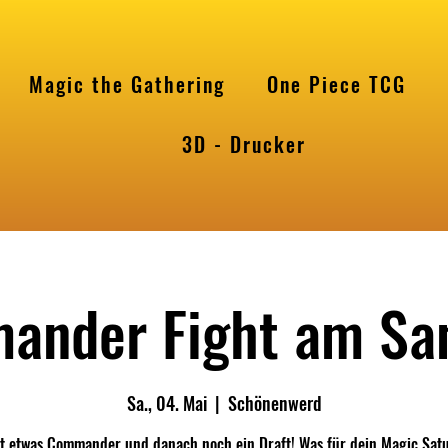
Magic the Gathering
One Piece TCG
l
3D - Drucker
ander Fight am Sa
Sa., 04. Mai
  |  
Schönenwerd
t etwas Commander und danach noch ein Draft! Was für dein Magic Sat