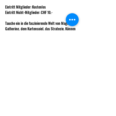
Eintritt Mitglieder: Kostenlos
Eintritt Nicht-Mitglieder: CHF 10.-
Tauche ein in die faszinierende Welt von Magic The 
Gathering, dem Kartenspiel, das Strategie, Können 
und Fantasie auf eine einzigartige Weise verbindet. 
Bei Decks & Dice bieten wir dir eine Plattform, um 
deine Fähigkeiten zu zeigen, neue Freunde zu 
finden und ein unvergessliches Spielerlebnis zu 
erleben.