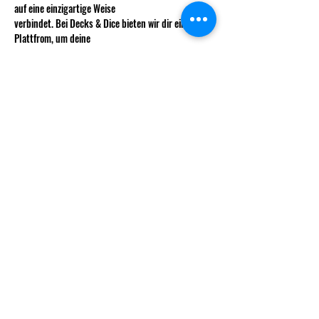
auf eine einzigartige Weise 
verbindet. Bei Decks & Dice bieten wir dir eine 
Plattfrom, um deine 
Fähigkeiten zu zeigen, neue Freunde zu finden und 
ein unvergessliches 
Mehr anzeigen
info@decksndice.ch
Vorstand
Gründungsmitglieder
Statuten
© 2025 Decks & Dice.