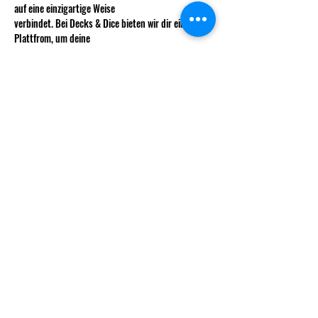
auf eine einzigartige Weise 
verbindet. Bei Decks & Dice bieten wir dir eine 
Plattfrom, um deine 
Fähigkeiten zu zeigen, neue Freunde zu finden und 
ein unvergessliches 
Mehr anzeigen
info@decksndice.ch
Vorstand
Gründungsmitglieder
Statuten
© 2025 Decks & Dice.