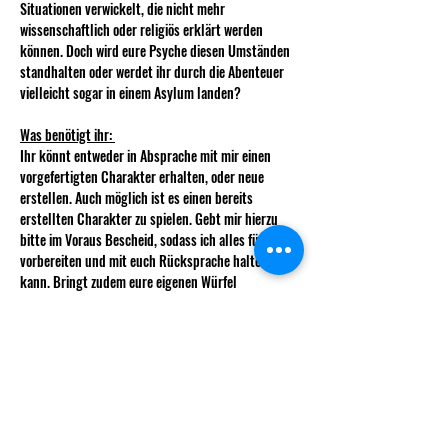
Situationen verwickelt, die nicht mehr 
wissenschaftlich oder religiös erklärt werden 
können. Doch wird eure Psyche diesen Umständen 
standhalten oder werdet ihr durch die Abenteuer 
vielleicht sogar in einem Asylum landen? 
Was benötigt ihr: 
Ihr könnt entweder in Absprache mit mir einen 
vorgefertigten Charakter erhalten, oder neue 
erstellen. Auch möglich ist es einen bereits 
erstellten Charakter zu spielen. Gebt mir hierzu 
bitte im Voraus Bescheid, sodass ich alles für euch 
vorbereiten und mit euch Rücksprache halten 
kann. Bringt zudem eure eigenen Würfel 
(vollständiges Set), sowie Stift und Papier (oder 
digital) für Notizen mit. 
Ablauf und Gruppenaufteilung: 
Sollte der Andrang zu gross für eine Gruppe 
werden, behalte ich mir…