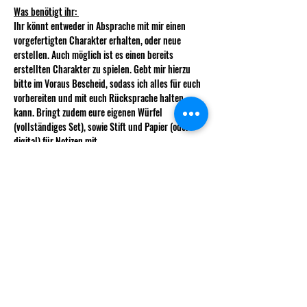
Was benötigt ihr: 
Ihr könnt entweder in Absprache mit mir einen 
vorgefertigten Charakter erhalten, oder neue 
erstellen. Auch möglich ist es einen bereits 
erstellten Charakter zu spielen. Gebt mir hierzu 
bitte im Voraus Bescheid, sodass ich alles für euch 
vorbereiten und mit euch Rücksprache halten 
kann. Bringt zudem eure eigenen Würfel 
(vollständiges Set), sowie Stift und Papier (oder 
digital) für Notizen mit. 
Ablauf und Gruppenaufteilung: 
Sollte der Andrang zu gross für eine Gruppe 
werden, behalte ich mir…
Mehr anzeigen