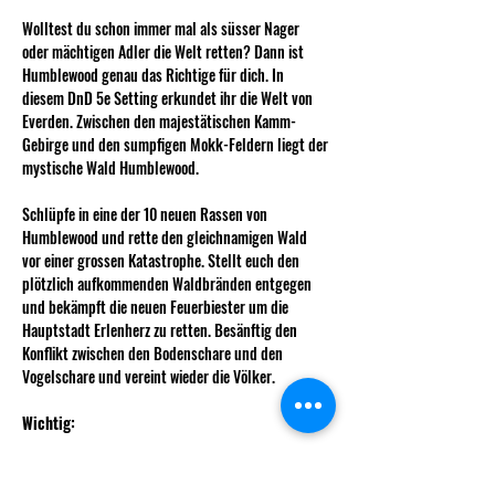
Wolltest du schon immer mal als süsser Nager 
oder mächtigen Adler die Welt retten? Dann ist 
Humblewood genau das Richtige für dich. In 
diesem DnD 5e Setting erkundet ihr die Welt von 
Everden. Zwischen den majestätischen Kamm-
Gebirge und den sumpfigen Mokk-Feldern liegt der 
mystische Wald Humblewood. 
Schlüpfe in eine der 10 neuen Rassen von 
Humblewood und rette den gleichnamigen Wald 
vor einer grossen Katastrophe. Stellt euch den 
plötzlich aufkommenden Waldbränden entgegen 
und bekämpft die neuen Feuerbiester um die 
Hauptstadt Erlenherz zu retten. Besänftig den 
Konflikt zwischen den Bodenschare und den 
Vogelschare und vereint wieder die Völker. 
Wichtig: 
Solltet ihr Interesse haben, meldet euch doch bitte 
bei Jacky im WhatsApp Chat oder direkt in 