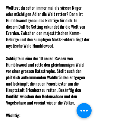
Wolltest du schon immer mal als süsser Nager 
oder mächtigen Adler die Welt retten? Dann ist 
Humblewood genau das Richtige für dich. In 
diesem DnD 5e Setting erkundet ihr die Welt von 
Everden. Zwischen den majestätischen Kamm-
Gebirge und den sumpfigen Mokk-Feldern liegt der 
mystische Wald Humblewood. 
Schlüpfe in eine der 10 neuen Rassen von 
Humblewood und rette den gleichnamigen Wald 
vor einer grossen Katastrophe. Stellt euch den 
plötzlich aufkommenden Waldbränden entgegen 
und bekämpft die neuen Feuerbiester um die 
Hauptstadt Erlenherz zu retten. Besänftig den 
Konflikt zwischen den Bodenschare und den 
Vogelschare und vereint wieder die Völker. 
Wichtig: 
Solltet ihr Interesse haben, meldet euch doch bitte 
bei Jacky im WhatsApp Chat oder direkt in 