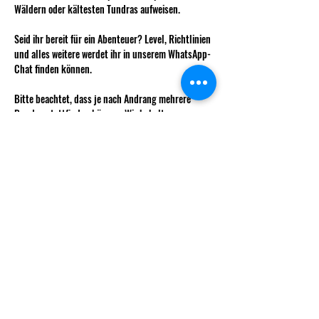
Wäldern oder kältesten Tundras aufweisen.
Seid ihr bereit für ein Abenteuer? Level, Richtlinien 
und alles weitere werdet ihr in unserem WhatsApp-
Chat finden können.
Bitte beachtet, dass je nach Andrang mehrere 
Runden stattfinden können. Wir behalten uns vor 
euch diesen zuzuweisen um möglichst 
ausgeglichene Teams zu haben.
Anmeldung