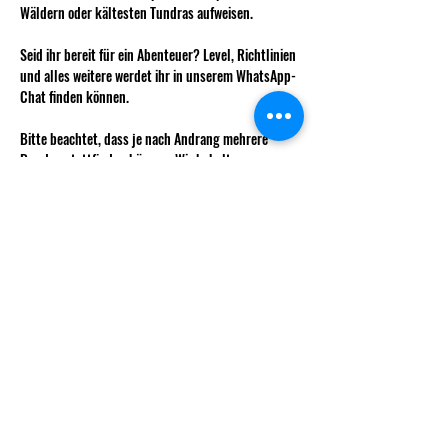
Wäldern oder kältesten Tundras aufweisen.
Seid ihr bereit für ein Abenteuer? Level, Richtlinien 
und alles weitere werdet ihr in unserem WhatsApp-
Chat finden können.
Bitte beachtet, dass je nach Andrang mehrere 
Runden stattfinden können. Wir behalten uns vor 
euch diesen zuzuweisen um möglichst 
ausgeglichene Teams zu haben.
Anmeldung