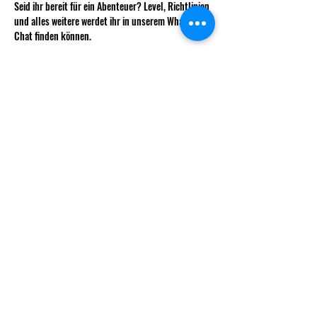
Seid ihr bereit für ein Abenteuer? Level, Richtlinien 
und alles weitere werdet ihr in unserem WhatsApp-
Chat finden können.
Bitte beachtet, dass je nach Andrang mehrere 
Runden stattfinden können. Wir behalten uns vor 
euch diesen zuzuweisen um möglichst 
ausgeglichene Teams zu haben.
info@decksndice.ch
Vorstand
Gründungsmitglieder
Statuten