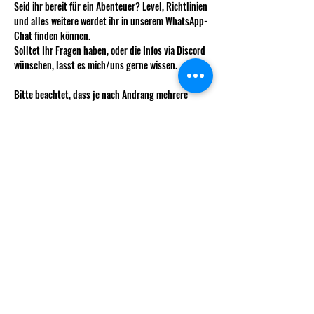
Seid ihr bereit für ein Abenteuer? Level, Richtlinien 
und alles weitere werdet ihr in unserem WhatsApp-
Chat finden können. 
Solltet Ihr Fragen haben, oder die Infos via Discord 
wünschen, lasst es mich/uns gerne wissen.
Bitte beachtet, dass je nach Andrang mehrere 
Runden stattfinden können. Wir behalten uns vor 
euch diesen zuzuweisen um möglichst 
ausgeglichene Teams zu haben.
Wie immer kostet das Weekly für nicht 
Vereinsmitglieder 5 CHF.