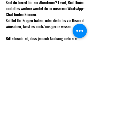
Seid ihr bereit für ein Abenteuer? Level, Richtlinien 
und alles weitere werdet ihr in unserem WhatsApp-
Chat finden können. 
Solltet Ihr Fragen haben, oder die Infos via Discord 
wünschen, lasst es mich/uns gerne wissen.
Bitte beachtet, dass je nach Andrang mehrere 
Runden stattfinden können. Wir behalten uns vor 
euch diesen zuzuweisen um möglichst 
ausgeglichene Teams zu haben.
Wie immer kostet das Weekly für nicht 
Vereinsmitglieder 5 CHF.