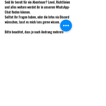
Seid ihr bereit für ein Abenteuer? Level, Richtlinien 
und alles weitere werdet ihr in unserem WhatsApp-
Chat finden können. 
Solltet Ihr Fragen haben, oder die Infos via Discord 
wünschen, lasst es mich/uns gerne wissen.
Bitte beachtet, dass je nach Andrang mehrere 
Runden stattfinden können. Wir behalten uns vor 
euch diesen zuzuweisen um möglichst 
ausgeglichene Teams zu haben.
Wie immer kostet das Weekly für nicht 
Vereinsmitglieder 5 CHF.