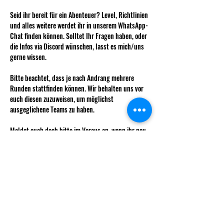
Seid ihr bereit für ein Abenteuer? Level, Richtlinien 
und alles weitere werdet ihr in unserem WhatsApp-
Chat finden können. Solltet Ihr Fragen haben, oder 
die Infos via Discord wünschen, lasst es mich/uns 
gerne wissen. 
Bitte beachtet, dass je nach Andrang mehrere 
Runden stattfinden können. Wir behalten uns vor 
euch diesen zuzuweisen, um möglichst 
ausgeglichene Teams zu haben. 
Meldet euch doch bitte im Voraus an, wenn ihr neu 
einsteigen möchtet, damit ihr auch gleich alle Infos 
zur Charaktererstellung erhalten könnt. 
Wie immer kostet das Weekly für nicht 
Vereinsmitglieder 5 CHF.
Mehr anzeigen