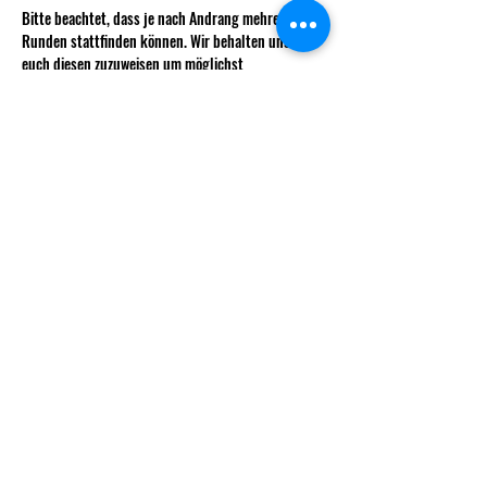
Bitte beachtet, dass je nach Andrang mehrere 
Runden stattfinden können. Wir behalten uns vor 
euch diesen zuzuweisen um möglichst 
ausgeglichene Teams zu haben.
Wie immer kostet das Weekly für nicht 
Vereinsmitglieder 5 CHF.
info@decksndice.ch
Vorstand
Gründungsmitglieder
Statuten
© 2025 Decks & Dice.