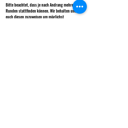
Bitte beachtet, dass je nach Andrang mehrere 
Runden stattfinden können. Wir behalten uns vor 
euch diesen zuzuweisen um möglichst 
ausgeglichene Teams zu haben.
Wie immer kostet das Weekly für nicht 
Vereinsmitglieder 5 CHF.
info@decksndice.ch
Vorstand
Gründungsmitglieder
Statuten
© 2025 Decks & Dice.