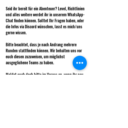
Seid ihr bereit für ein Abenteuer? Level, Richtlinien 
und alles weitere werdet ihr in unserem WhatsApp-
Chat finden können. Solltet Ihr Fragen haben, oder 
die Infos via Discord wünschen, lasst es mich/uns 
gerne wissen. 
Bitte beachtet, dass je nach Andrang mehrere 
Runden stattfinden können. Wir behalten uns vor 
euch diesen zuzuweisen, um möglichst 
ausgeglichene Teams zu haben. 
Meldet euch doch bitte im Voraus an, wenn ihr neu 
einsteigen möchtet, damit ihr auch gleich alle Infos 
zur Charaktererstellung erhalten könnt. 
Wie immer kostet das Weekly für nicht 
Vereinsmitglieder 5 CHF.
Mehr anzeigen