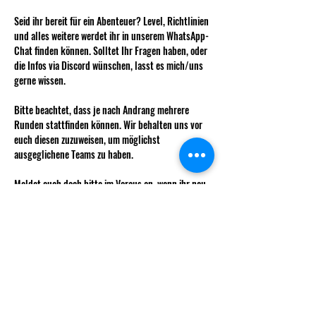
Seid ihr bereit für ein Abenteuer? Level, Richtlinien 
und alles weitere werdet ihr in unserem WhatsApp-
Chat finden können. Solltet Ihr Fragen haben, oder 
die Infos via Discord wünschen, lasst es mich/uns 
gerne wissen. 
Bitte beachtet, dass je nach Andrang mehrere 
Runden stattfinden können. Wir behalten uns vor 
euch diesen zuzuweisen, um möglichst 
ausgeglichene Teams zu haben. 
Meldet euch doch bitte im Voraus an, wenn ihr neu 
einsteigen möchtet, damit ihr auch gleich alle Infos 
zur Charaktererstellung erhalten könnt. 
Wie immer kostet das Weekly für nicht 
Vereinsmitglieder 5 CHF.
Mehr anzeigen