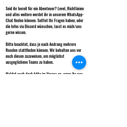
Seid ihr bereit für ein Abenteuer? Level, Richtlinien 
und alles weitere werdet ihr in unserem WhatsApp-
Chat finden können. Solltet Ihr Fragen haben, oder 
die Infos via Discord wünschen, lasst es mich/uns 
gerne wissen. 
Bitte beachtet, dass je nach Andrang mehrere 
Runden stattfinden können. Wir behalten uns vor 
euch diesen zuzuweisen, um möglichst 
ausgeglichene Teams zu haben. 
Meldet euch doch bitte im Voraus an, wenn ihr neu 
einsteigen möchtet, damit ihr auch gleich alle Infos 
zur Charaktererstellung erhalten könnt. 
Wie immer kostet das Weekly für nicht 
Vereinsmitglieder 5 CHF.
Mehr anzeigen