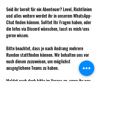
Seid ihr bereit für ein Abenteuer? Level, Richtlinien 
und alles weitere werdet ihr in unserem WhatsApp-
Chat finden können. Solltet Ihr Fragen haben, oder 
die Infos via Discord wünschen, lasst es mich/uns 
gerne wissen. 
Bitte beachtet, dass je nach Andrang mehrere 
Runden stattfinden können. Wir behalten uns vor 
euch diesen zuzuweisen, um möglichst 
ausgeglichene Teams zu haben. 
Meldet euch doch bitte im Voraus an, wenn ihr neu 
einsteigen möchtet, damit ihr auch gleich alle Infos 
zur Charaktererstellung erhalten könnt. 
Wie immer kostet das Weekly für nicht 
Vereinsmitglieder 5 CHF.
Mehr anzeigen