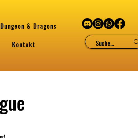
Dungeon & Dragons
Kontakt
ague
er!