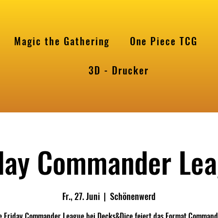
Magic the Gathering
One Piece TCG
l
3D - Drucker
day Commander Le
Fr., 27. Juni
  |  
Schönenwerd
e Friday Commander League bei Decks&Dice feiert das Format Command