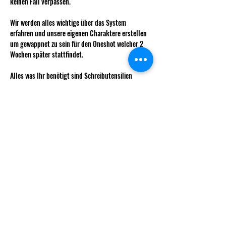
keinen Fall verpassen.
Wir werden alles wichtige über das System 
erfahren und unsere eigenen Charaktere erstellen 
um gewappnet zu sein für den Oneshot welcher 2 
Wochen später stattfindet.
Alles was Ihr benötigt sind Schreibutensilien 
(physisch oder digital) und zur Sicherheit ein 
Würfelset
Kosten:
Für Mitglieder ist dieses Event kostenlos, für nicht 
Mitglieder beläuft er sich auf 5 CHF.