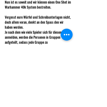
Nun ist es soweit und wir können einen One Shot im 
Warhammer 40k System bestreiten.
Vergesst eure Würfel und Schreibunterlagen nicht, 
doch allem voran, denkt an den Spass den wir 
haben werden.
Je nach dem wie viele Spieler sich für diesen Event 
anmelden, werden die Personen in Gruppen 
aufgeteilt, sodass jede Gruppe zu 
unterschiedlichen Zeiten spielen können. Um uns 
diese Planung zu erleichtern bitten wir euch bis am 
21.05. eure Anmeldung online eingetragen zu 
haben.
Mehr anzeigen