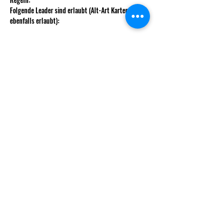
Folgende Leader sind erlaubt (Alt-Art Karten sind 
ebenfalls erlaubt):
・OP03-077 Charlotte Linlin
・OP04-001Nefeltari Vivi
Mehr anzeigen
info@decksndice.ch
Vorstand
Gründungsmitglieder
Statuten