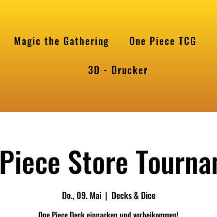
Magic the Gathering
One Piece TCG
l
3D - Drucker
Piece Store Tourn
Do., 09. Mai
  |  
Decks & Dice
One Piece Deck einpacken und vorbeikommen!