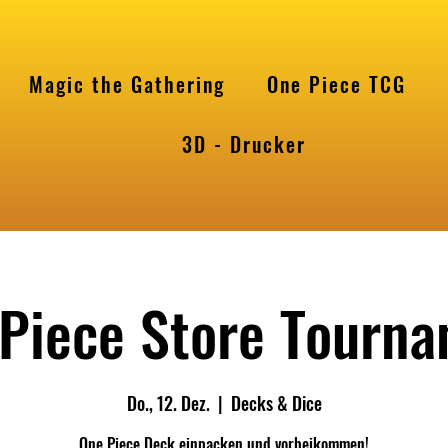
Magic the Gathering
One Piece TCG
l
3D - Drucker
Piece Store Tourn
Do., 12. Dez.
  |  
Decks & Dice
One Piece Deck einpacken und vorbeikommen!