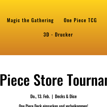
Magic the Gathering
One Piece TCG
l
3D - Drucker
Piece Store Tourn
Do., 13. Feb.
  |  
Decks & Dice
One Piece Deck einpacken und vorbeikommen!