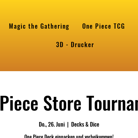
Magic the Gathering
One Piece TCG
l
3D - Drucker
Piece Store Tourn
Do., 26. Juni
  |  
Decks & Dice
One Piece Deck einpacken und vorbeikommen!