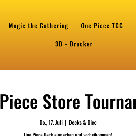
Magic the Gathering
One Piece TCG
l
3D - Drucker
Piece Store Tourn
Do., 17. Juli
  |  
Decks & Dice
One Piece Deck einpacken und vorbeikommen!