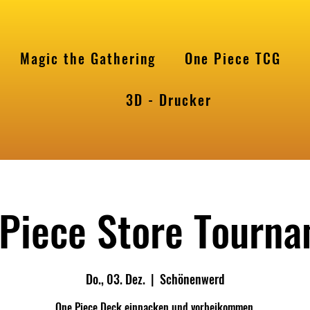
Magic the Gathering
One Piece TCG
l
3D - Drucker
Piece Store Tourn
Do., 03. Dez.
  |  
Schönenwerd
One Piece Deck einpacken und vorbeikommen.