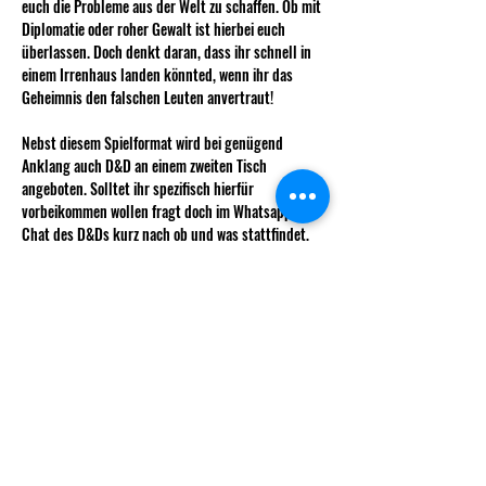
euch die Probleme aus der Welt zu schaffen. Ob mit 
Diplomatie oder roher Gewalt ist hierbei euch 
überlassen. Doch denkt daran, dass ihr schnell in 
einem Irrenhaus landen könnted, wenn ihr das 
Geheimnis den falschen Leuten anvertraut!
Nebst diesem Spielformat wird bei genügend 
Anklang auch D&D an einem zweiten Tisch 
angeboten. Solltet ihr spezifisch hierfür 
vorbeikommen wollen fragt doch im Whatsapp-
Chat des D&Ds kurz nach ob und was stattfindet, 
sodass wir das Interesse prüfen können. 
Alles weitere könnt ihr immer den Ankündigungen 
auf WhatsApp entnehmen 🫶🏻
Wie immer kostet das Weekly für nicht 
Vereinsmitglieder 5 CHF.