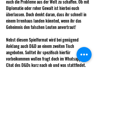
euch die Probleme aus der Welt zu schaffen. Ob mit 
Diplomatie oder roher Gewalt ist hierbei euch 
überlassen. Doch denkt daran, dass ihr schnell in 
einem Irrenhaus landen könnted, wenn ihr das 
Geheimnis den falschen Leuten anvertraut!
Nebst diesem Spielformat wird bei genügend 
Anklang auch D&D an einem zweiten Tisch 
angeboten. Solltet ihr spezifisch hierfür 
vorbeikommen wollen fragt doch im Whatsapp-
Chat des D&Ds kurz nach ob und was stattfindet, 
sodass wir das Interesse prüfen können. 
Alles weitere könnt ihr immer den Ankündigungen 
auf WhatsApp entnehmen 🫶🏻
Wie immer kostet das Weekly für nicht 
Vereinsmitglieder 5 CHF.