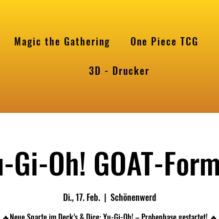
Magic the Gathering
One Piece TCG
l
3D - Drucker
u-Gi-Oh! GOAT-Form
Di., 17. Feb.
  |  
Schönenwerd
🔥Neue Sparte im Deck’s & Dice: Yu-Gi-Oh! – Probephase gestartet! 🔥