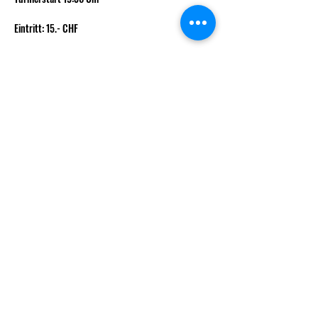
Eintritt: 15.- CHF
Jeder Teilnehmer erhält 
1 Boosterpack
Mehr anzeigen
info@decksndice.ch
Vorstand
Gründungsmitglieder
Statuten